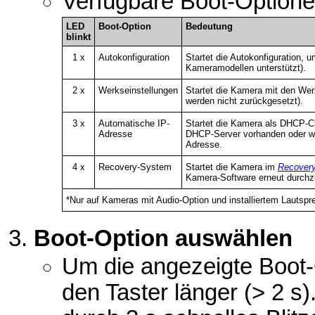
Verfügbare Boot-Optione
LED
Boot-Option
Bedeutung
blinkt
1 x
Autokonfiguration
Startet die Autokonfiguration, u
Kameramodellen unterstützt).
2 x
Werkseinstellungen
Startet die Kamera mit den We
werden nicht zurückgesetzt).
3 x
Automatische IP-
Startet die Kamera als DHCP-Cl
Adresse
DHCP-Server vorhanden oder wir
Adresse.
4 x
Recovery-System
Startet die Kamera im
Recovery
Kamera-Software erneut durchz
*Nur auf Kameras mit Audio-Option und installiertem Lautspr
Boot-Option auswählen
Um die angezeigte Boot-
den Taster länger (> 2 s)